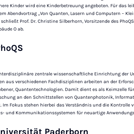
inere Kinder wird eine Kinderbetreuung angeboten. Für das lei
 dem Abendvortrag „Von Quanten, Lasern und Computern – Klein
schließt Prof. Dr. Christine Silberhorn, Vorsitzende des PhoQS
bäude O ab.
PhoQS
nterdisziplinäre zentrale wissenschaftliche Einrichtung der U
en aus verschiedenen Fachdisziplinen arbeiten an der Erfors
iebener, Quantentechnologien. Damit dient es als Keimzelle f
orschung an den Schnittstellen von Quantenphotonik, Informa
. Im Fokus stehen hierbei das Verständnis und die Kontrolle 
s- und Kommunikationssystemen für neuartige Anwendunge
niversität Paderborn