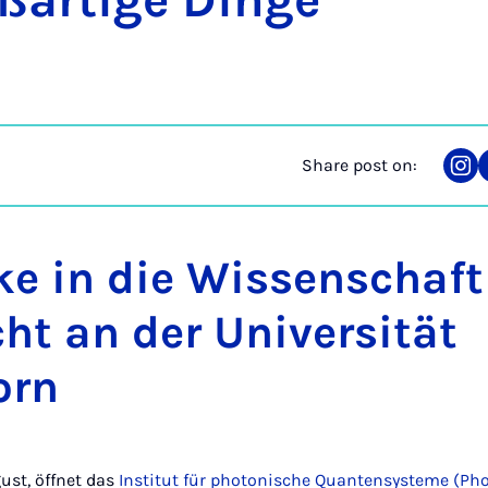
oßartige Dinge
Share post on:
Sha
on
Ins
ke in die Wissenschaft
ht an der Universität
orn
ust, öffnet das
Institut für photonische Quantensysteme (Ph