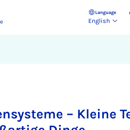
Language
English
ce
nsysteme – Kleine T