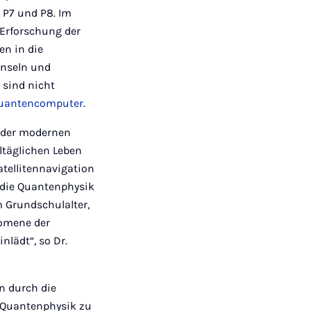
 P7 und P8. Im
 Erforschung der
en in die
inseln und
 sind nicht
uantencomputer
.
en der modernen
lltäglichen Leben
atellitennavigation
 die Quantenphysik
 Grundschulalter,
nomene der
lädt“, so Dr.
n durch die
 Quantenphysik zu