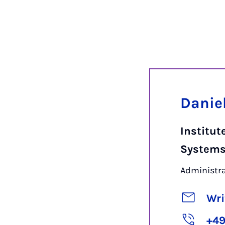
Danie
Institu
Systems
Administr
Wri
+49