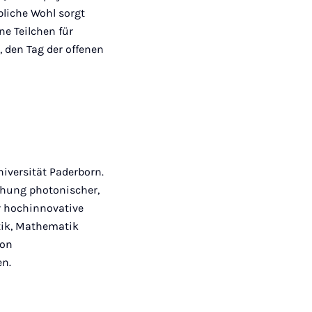
bliche Wohl sorgt
e Teilchen für
, den Tag der offenen
niversität Paderborn.
chung photonischer,
ür hochinnovative
tik, Mathematik
von
n.