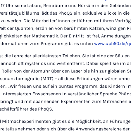
s 17 Uhr seine Labore, Reinräume und Hörsäle in den Gebäuden
rsitätsjubiläums lädt das PhoQS ein, exklusive Blicke in die
u werfen. Die Mitarbeiter*innen entführen mit ihren Vorträg
lt der Quanten, erzählen von berühmten Katzen, winzigen P
chkeiten der Mathematik. Der Eintritt ist frei, Anmeldungen
Informationen zum Programm gibt es unter:
www.upb50.de/q
t die Lehre der allerkleinsten Teilchen. Sie ist eine der Säul
ennoch oft mysteriös und weit entfernt. Dabei spielt sie im a
e Rolle: von der Atomuhr über den Laser bis hin zur globalen S
sonanztomografie (MRT) – all diese Erfindungen wären ohne
en. „Wir freuen uns auf ein buntes Programm, das Kindern im
 interessierten Erwachsenen in verständlicher Sprache Phä
bringt und mit spannenden Experimenten zum Mitmachen ein
schäftsführer des PhoQS.
 Mitmachexperimenten gibt es die Möglichkeit, an Führunge
re teilzunehmen oder sich über die Anwendungsbereiche der