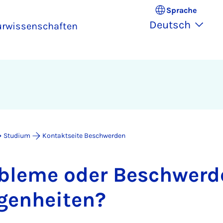
Sprache
Deutsch
turwissenschaften
Studium
Kontaktseite Beschwerden
­ble­me oder Be­schwer­
e­gen­hei­ten?