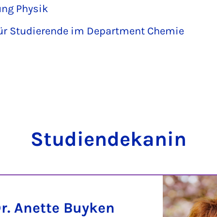
ng Physik
ür Studierende im Department Chemie
Stu­di­en­de­ka­nin
Dr. Anette Buyken