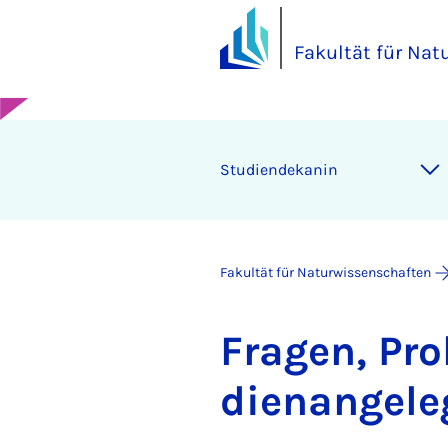
Fakultät für Na
Stu­di­en­de­ka­nin
Fakultät für Naturwissenschaften
Fra­gen, Pro
di­en­an­ge­l