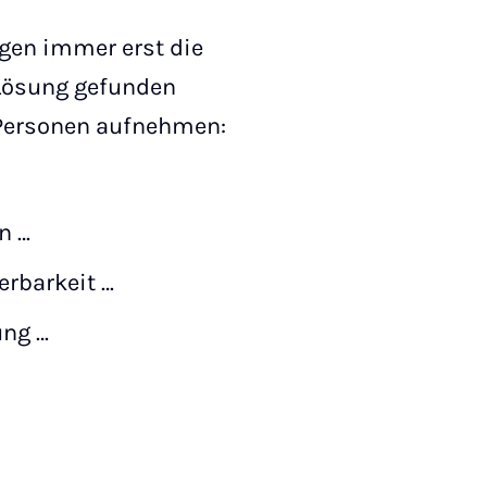
gen immer erst die
 Lösung gefunden
/Personen aufnehmen:
n …
erbarkeit …
ung …