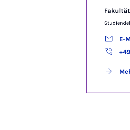
Fakultä
Studiendek
E-M
+49
Meh